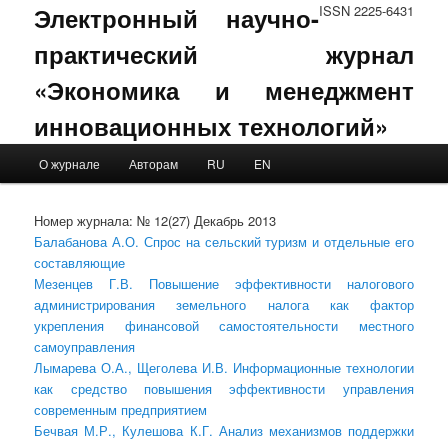
Электронный научно-
ISSN 2225-6431
практический журнал
«Экономика и менеджмент
инновационных технологий»
Main menu
О журнале
Авторам
RU
EN
Skip to primary content
Skip to secondary content
Номер журнала: № 12(27) Декабрь 2013
Балабанова А.О. Спрос на сельский туризм и отдельные его
составляющие
Мезенцев Г.В. Повышение эффективности налогового
администрирования земельного налога как фактор
укрепления финансовой самостоятельности местного
самоуправления
Лымарева О.А., Щеголева И.В. Информационные технологии
как средство повышения эффективности управления
современным предприятием
Бечвая М.Р., Кулешова К.Г. Анализ механизмов поддержки