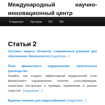
Международный научно-
инновационный центр
Main menu
О журнале
Авторам
RU
EN
Skip to primary content
Skip to secondary content
Статьи 2
Системы защиты объектов: современные решения для
обеспечения безопасности
[подробнее...]
План финансового оздоровления: практическое
руководство
Узнайте, как создать эффективный юридический план
финансового оздоровления: понятия, классификация,
пошаговая инструкция и примеры применения в разных
отраслях.
[подробнее...]
Бурение скважин для водоснабжения
[подробнее...]