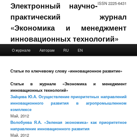
Электронный научно-
ISSN 2225-6431
практический журнал
«Экономика и менеджмент
инновационных технологий»
Main menu
О журнале
Авторам
RU
EN
Skip to primary content
Skip to secondary content
Статьи по ключевому слову «инновационное развитие»
Статьи в журнале «Экономика и менеджмент
инновационных технологий»
Зайцева Ю.А. Осуществление приоритетных направлений
инновационного развития в агропромышленном
комплексе
Май, 2012
Волобуева Я.А. «Зеленая экономика» как приоритетное
направление инновационного развития
Май, 2012