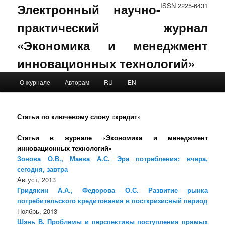
Электронный научно-
ISSN 2225-6431
практический журнал
«Экономика и менеджмент
инновационных технологий»
Main menu
О журнале
Авторам
RU
EN
Skip to primary content
Skip to secondary content
Статьи по ключевому слову «кредит»
Статьи в журнале «Экономика и менеджмент
инновационных технологий»
Зонова О.В., Маева А.С. Эра потребления: вчера,
сегодня, завтра
Август, 2013
Гридякин А.А., Федорова О.С. Развитие рынка
потребительского кредитования в посткризисный период
Ноябрь, 2013
Шэнь В. Проблемы и перспективы поступления прямых