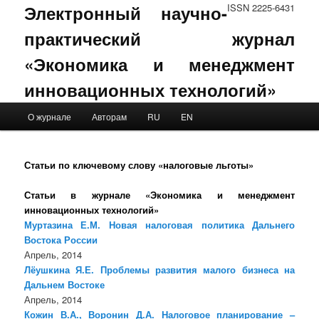
Электронный научно-
ISSN 2225-6431
практический журнал
«Экономика и менеджмент
инновационных технологий»
Main menu
О журнале
Авторам
RU
EN
Skip to primary content
Skip to secondary content
Статьи по ключевому слову «налоговые льготы»
Статьи в журнале «Экономика и менеджмент
инновационных технологий»
Муртазина Е.М. Новая налоговая политика Дальнего
Востока России
Апрель, 2014
Лёушкина Я.Е. Проблемы развития малого бизнеса на
Дальнем Востоке
Апрель, 2014
Кожин В.А., Воронин Д.А. Налоговое планирование –