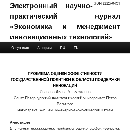
Электронный научно-
ISSN 2225-6431
практический журнал
«Экономика и менеджмент
инновационных технологий»
Main menu
О журнале
Авторам
RU
EN
Skip to primary content
Skip to secondary content
ПРОБЛЕМА ОЦЕНКИ ЭФФЕКТИВНОСТИ
ГОСУДАРСТВЕННОЙ ПОЛИТИКИ В ОБЛАСТИ ПОДДЕРЖКИ
ИННОВАЦИЙ
Иванова Диана Альбертовна
Санкт-Петербургский политехнический университет Петра
Великого
магистрант Высшей инженерно-экономической школы
Аннотация
В статье поднимается проблема оценки эффективности