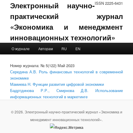
Электронный научно-
ISSN 2225-6431
практический журнал
«Экономика и менеджмент
инновационных технологий»
Main menu
О журнале
Авторам
RU
EN
Skip to primary content
Skip to secondary content
Номер журнала: № 5(122) Май 2023
Середина А.В. Роль финансовых технологий в современной
экономике
Мамиева Н. Функции развития цифровой экономики
Бадртдинова Р.Р., Смирнова Д.В. Использование
информационных технологий в маркетинге
© 2026. Электронный научно-практический журнал «Экономика и
менеджмент инновационных технологий».