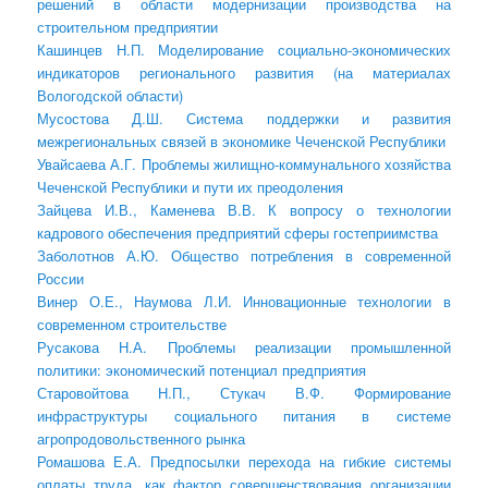
решений в области модернизации производства на
строительном предприятии
Кашинцев Н.П. Моделирование социально-экономических
индикаторов регионального развития (на материалах
Вологодской области)
Мусостова Д.Ш. Система поддержки и развития
межрегиональных связей в экономике Чеченской Республики
Увайсаева А.Г. Проблемы жилищно-коммунального хозяйства
Чеченской Республики и пути их преодоления
Зайцева И.В., Каменева В.В. К вопросу о технологии
кадрового обеспечения предприятий сферы гостеприимства
Заболотнов А.Ю. Общество потребления в современной
России
Винер О.Е., Наумова Л.И. Инновационные технологии в
современном строительстве
Русакова Н.А. Проблемы реализации промышленной
политики: экономический потенциал предприятия
Старовойтова Н.П., Стукач В.Ф. Формирование
инфраструктуры социального питания в системе
агропродовольственного рынка
Ромашова Е.А. Предпосылки перехода на гибкие системы
оплаты труда, как фактор совершенствования организации