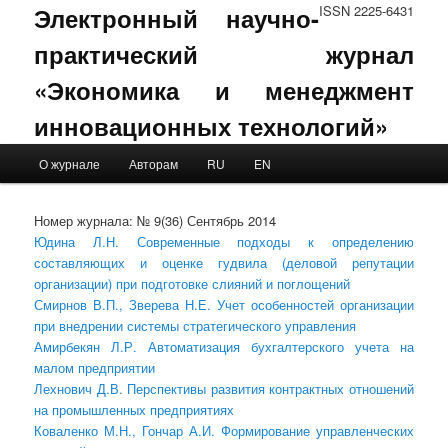
Электронный научно-
ISSN 2225-6431
практический журнал
«Экономика и менеджмент
инновационных технологий»
Main menu
О журнале
Авторам
RU
EN
Skip to primary content
Skip to secondary content
Номер журнала: № 9(36) Сентябрь 2014
Юдина Л.Н. Современные подходы к определению
составляющих и оценке гудвила (деловой репутации
организации) при подготовке слияний и поглощений
Смирнов В.П., Зверева Н.Е. Учет особенностей организации
при внедрении системы стратегического управления
Амирбекян Л.Р. Автоматизация бухгалтерского учета на
малом предприятии
Лехнович Д.В. Перспективы развития контрактных отношений
на промышленных предприятиях
Коваленко М.Н., Гончар А.И. Формирование управленческих