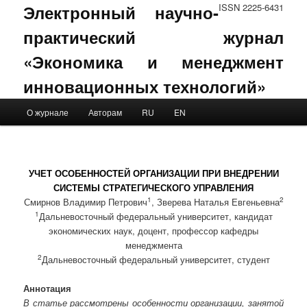
Электронный научно-
ISSN 2225-6431
практический журнал
«Экономика и менеджмент
инновационных технологий»
Main menu
О журнале
Авторам
RU
EN
Skip to primary content
Skip to secondary content
УЧЕТ ОСОБЕННОСТЕЙ ОРГАНИЗАЦИИ ПРИ ВНЕДРЕНИИ
СИСТЕМЫ СТРАТЕГИЧЕСКОГО УПРАВЛЕНИЯ
1
2
Смирнов Владимир Петрович
, Зверева Наталья Евгеньевна
1
Дальневосточный федеральный университет, кандидат
экономических наук, доцент, профессор кафедры
менеджмента
2
Дальневосточный федеральный университет, студент
Аннотация
В статье рассмотрены особенности организации, занятой