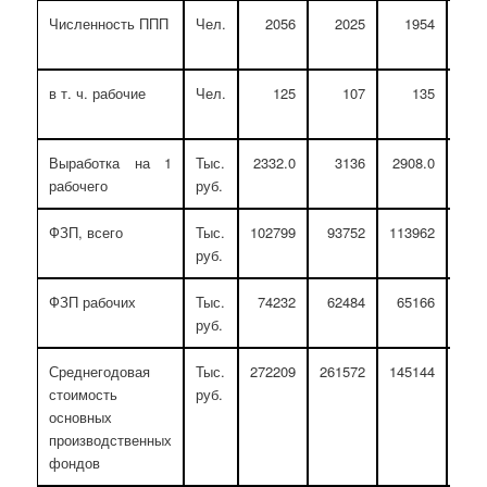
Численность ППП
Чел.
2056
2025
1954
95.
в т. ч. рабочие
Чел.
125
107
135
108.
Выработка на 1
Тыс.
2332.0
3136
2908.0
124.
рабочего
руб.
ФЗП, всего
Тыс.
102799
93752
113962
110.
руб.
ФЗП рабочих
Тыс.
74232
62484
65166
87.
руб.
Среднегодовая
Тыс.
272209
261572
145144
53.
стоимость
руб.
основных
производственных
фондов