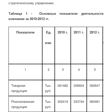
стратегическому управлению.
Таблица 1 - Основные показатели деятельности
компании за 2010-2012 гг.
Показатели
Ед.
2010 г
.
2011 г
.
2012 г
.
20
изм.
201
г
.
1
2
3
4
5
6
Товарная
Тыс.
291482
335604
392647
134.
продукция
руб.
Реализованная
Тыс.
302419
333744
383481
126.
продукция
руб.