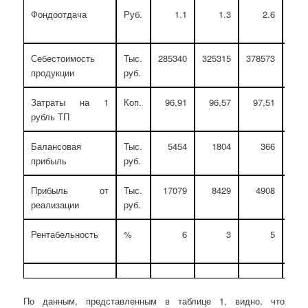
Фондоотдача
Руб.
1.1
1.3
2.6
237.
Себестоимость
Тыс.
285340
325315
378573
132.
продукции
руб.
Затраты на 1
Коп.
96,91
96,57
97,51
100.
рубль ТП
Балансовая
Тыс.
5454
1804
366
6.7
прибыль
руб.
Прибыль от
Тыс.
17079
8429
4908
2
реализации
руб.
Рентабельность
%
6
3
5
83.
По данным, представленным в таблице 1, видно, что