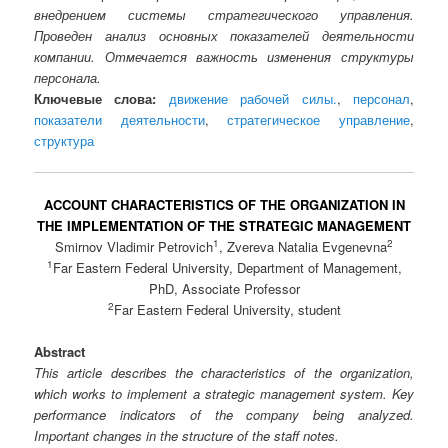
внедрением системы стратегического управления.
Проведен анализ основных показателей деятельности
компании. Отмечается важность изменения структуры
персонала.
Ключевые слова:
движение рабочей силы.
,
персонал
,
показатели деятельности
,
стратегическое управление
,
структура
ACCOUNT CHARACTERISTICS OF THE ORGANIZATION IN
THE IMPLEMENTATION OF THE STRATEGIC MANAGEMENT
1
2
Smirnov Vladimir Petrovich
, Zvereva Natalia Evgenevna
1
Far Eastern Federal University, Department of Management,
PhD, Associate Professor
2
Far Eastern Federal University, student
Abstract
This article describes the characteristics of the organization,
which works to implement a strategic management system. Key
performance indicators of the company being analyzed.
Important changes in the structure of the staff notes.