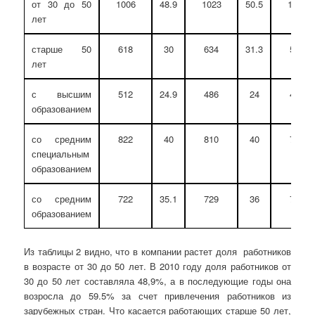
от 30 до 50
1006
48.9
1023
50.5
1162
лет
старше 50
618
30
634
31.3
587
лет
с высшим
512
24.9
486
24
469
образованием
со средним
822
40
810
40
781
специальным
образованием
со средним
722
35.1
729
36
704
образованием
Из таблицы 2 видно, что в компании растет доля работников
в возрасте от 30 до 50 лет. В 2010 году доля работников от
30 до 50 лет составляла 48,9%, а в последующие годы она
возросла до 59.5% за счет привлечения работников из
зарубежных стран. Что касается работающих старше 50 лет,