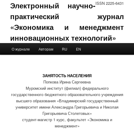
Электронный научно-
ISSN 2225-6431
практический журнал
«Экономика и менеджмент
инновационных технологий»
Main menu
О журнале
Авторам
RU
EN
Skip to primary content
Skip to secondary content
ЗАНЯТОСТЬ НАСЕЛЕНИЯ
Попкова Ирина Сергеевна
Муромский институт (филиал) федерального
государственного бюджетного образовательного учреждения
высшего образования «Владимирский государственный
университет имени Александра Григорьевича и Николая
Григорьевича Столетовых»
студент-магистр 1 курс, факультет «Экономика и
менеджмент»