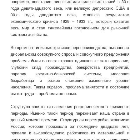
например, восстание лионских или силезских ткачей в 30-е
года девятнадцатого века, или великую депрессию США в
30-е годы двадцатого века, ставшею результатом
экономического кризиса 1929 – 1933 гг., который охватил
весь мир и стал тяжелейшим потрясением для рыночной
системы хозяйства.
Во времена типичных кризисов перепроизводства, вызванных
дисбалансом совокупного спроса и совокупного предложения
проблемы были во всех странах одинаковые: затоваривание,
глубокий спад производства, банкротства предприятий,
паралич кредитно-банковской системы, массовая
безработица и резкое снижение жизненного уровня
населения. Таким образом, проблема занятости и состояние
рынка труда – проблемы не новые.
Структура занятости населения резко меняется в кризисные
периоды. Именно такой период переживает наша страна в
данный момент времени. Структурная перестройка экономики
России, которая произошла за последние двадцать лет,
привела к высвобождению работников из материальной и
нематериальной сфер экономики, и тем самым, появлению