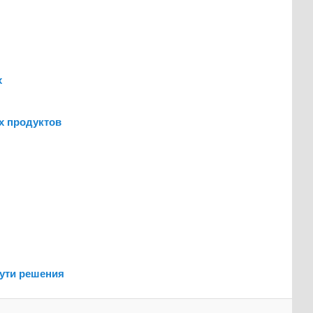
х
х продуктов
ути решения