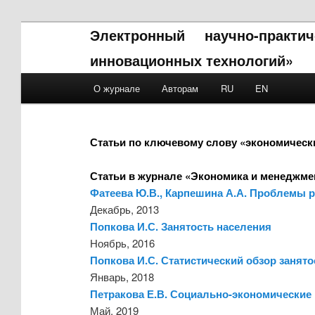
Электронный научно-практ
инновационных технологий»
Main menu
О журнале
Авторам
RU
EN
Skip to primary content
Skip to secondary content
Статьи по ключевому слову «экономическ
Статьи в журнале «Экономика и менеджме
Фатеева Ю.В., Карпешина А.А. Проблемы р
Декабрь, 2013
Попкова И.С. Занятость населения
Ноябрь, 2016
Попкова И.С. Статистический обзор занято
Январь, 2018
Петракова Е.В. Социально-экономические 
Май, 2019