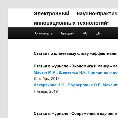
Электронный научно-практ
инновационных технологий»
Main menu
О журнале
Авторам
RU
EN
Skip to primary content
Skip to secondary content
Статьи по ключевому слову «эффективный
Статьи в журнале «Экономика и менеджме
Масыч М.А., Шевченко И.К. Принципы и в
Декабрь, 2013
Аскаракова Н.О., Подвербных О.Е. Механ
Январь, 2019
Статьи в журнале «Современные научные 