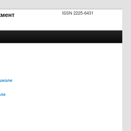
ISSN 2225-6431
мент
школе
оле