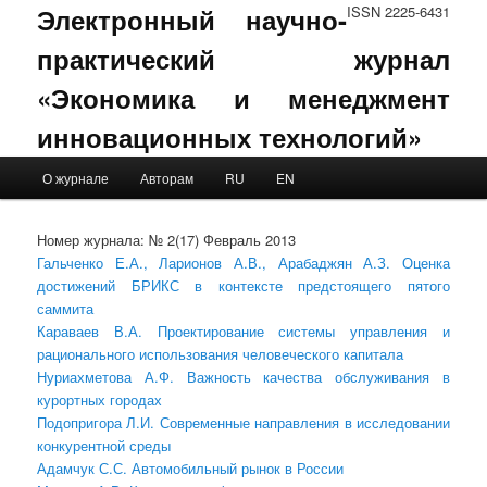
Электронный научно-
ISSN 2225-6431
практический журнал
«Экономика и менеджмент
инновационных технологий»
Main menu
О журнале
Авторам
RU
EN
Skip to primary content
Skip to secondary content
Номер журнала: № 2(17) Февраль 2013
Гальченко Е.А., Ларионов А.В., Арабаджян А.З. Оценка
достижений БРИКС в контексте предстоящего пятого
саммита
Караваев В.А. Проектирование системы управления и
рационального использования человеческого капитала
Нуриахметова А.Ф. Важность качества обслуживания в
курортных городах
Подопригора Л.И. Современные направления в исследовании
конкурентной среды
Адамчук С.С. Автомобильный рынок в России