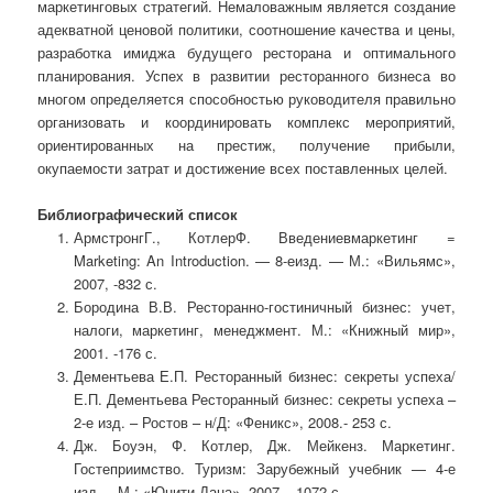
маркетинговых стратегий. Немаловажным является создание
адекватной ценовой политики, соотношение качества и цены,
разработка имиджа будущего ресторана и оптимального
планирования. Успех в развитии ресторанного бизнеса во
многом определяется способностью руководителя правильно
организовать и координировать комплекс мероприятий,
ориентированных на престиж, получение прибыли,
окупаемости затрат и достижение всех поставленных целей.
Библиографический список
АрмстронгГ., КотлерФ. Введениевмаркетинг =
Marketing: An Introduction. — 8-еизд. — М.: «Вильямс»,
2007, -832 с.
Бородина В.В. Ресторанно-гостиничный бизнес: учет,
налоги, маркетинг, менеджмент. М.: «Книжный мир»,
2001. -176 с.
Дементьева Е.П. Ресторанный бизнес: секреты успеха/
Е.П. Дементьева Ресторанный бизнес: секреты успеха –
2-е изд. – Ростов – н/Д: «Феникс», 2008.- 253 с.
Дж. Боуэн, Ф. Котлер, Дж. Мейкенз. Маркетинг.
Гостеприимство. Туризм: Зарубежный учебник — 4-е
изд. – М.: «Юнити-Дана», 2007 – 1072 с.