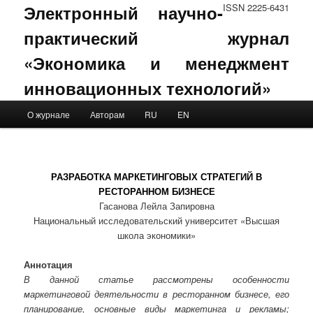
Электронный научно-
ISSN 2225-6431
практический журнал
«Экономика и менеджмент
инновационных технологий»
Main menu
О журнале
Авторам
RU
EN
Skip to primary content
Skip to secondary content
РАЗРАБОТКА МАРКЕТИНГОВЫХ СТРАТЕГИЙ В
РЕСТОРАННОМ БИЗНЕСЕ
Гасанова Лейла Запировна
Национальный исследовательский университет «Высшая
школа экономики»
Аннотация
В данной статье рассмотрены особенности
маркетинговой деятельности в ресторанном бизнесе, его
планирование, основные виды маркетинга и рекламы;