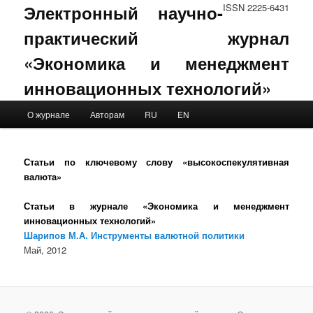
Электронный научно-
ISSN 2225-6431
практический журнал
«Экономика и менеджмент
инновационных технологий»
Main menu
О журнале
Авторам
RU
EN
Skip to primary content
Skip to secondary content
Статьи по ключевому слову «высокоспекулятивная
валюта»
Статьи в журнале «Экономика и менеджмент
инновационных технологий»
Шарипов М.А. Инструменты валютной политики
Май, 2012