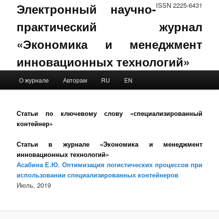
Электронный научно-
ISSN 2225-6431
практический журнал
«Экономика и менеджмент
инновационных технологий»
Main menu
О журнале
Авторам
RU
EN
Skip to primary content
Skip to secondary content
Статьи по ключевому слову «специализированный
контейнер»
Статьи в журнале «Экономика и менеджмент
инновационных технологий»
Асабина Е.Ю. Оптимизация логистических процессов при
использовании специализированных контейнеров
Июль, 2019