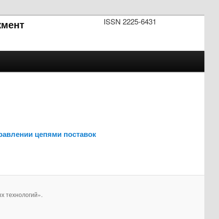
ISSN 2225-6431
мент
правлении цепями поставок
х технологий».