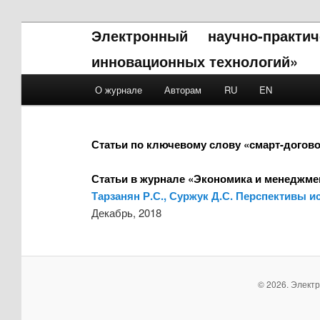
Электронный научно-практ
инновационных технологий»
Main menu
О журнале
Авторам
RU
EN
Skip to primary content
Skip to secondary content
Статьи по ключевому слову «смарт-догов
Статьи в журнале «Экономика и менеджме
Тарзанян Р.С., Суржук Д.С. Перспективы 
Декабрь, 2018
© 2026. Элект