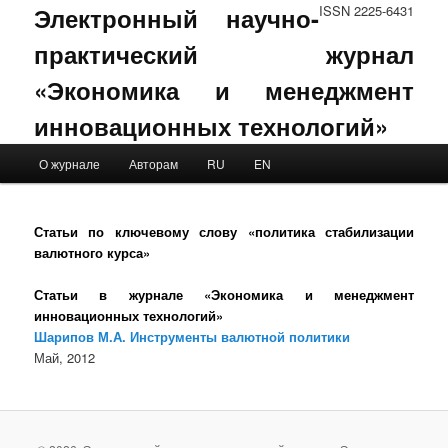
Электронный научно-
ISSN 2225-6431
практический журнал
«Экономика и менеджмент
инновационных технологий»
Main menu
О журнале
Авторам
RU
EN
Skip to primary content
Skip to secondary content
Статьи по ключевому слову «политика стабилизации
валютного курса»
Статьи в журнале «Экономика и менеджмент
инновационных технологий»
Шарипов М.А. Инструменты валютной политики
Май, 2012