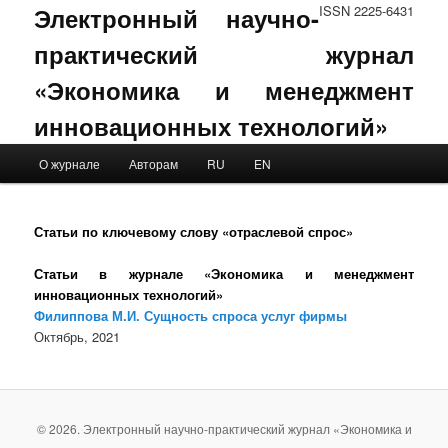
Электронный научно-
ISSN 2225-6431
практический журнал
«Экономика и менеджмент
инновационных технологий»
Main menu
О журнале
Авторам
RU
EN
Skip to primary content
Skip to secondary content
Статьи по ключевому слову «отраслевой спрос»
Статьи в журнале «Экономика и менеджмент
инновационных технологий»
Филиппова М.И. Сущность спроса услуг фирмы
Октябрь, 2021
© 2026. Электронный научно-практический журнал «Экономика и