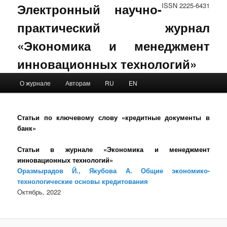
Электронный научно-
ISSN 2225-6431
практический журнал
«Экономика и менеджмент
инновационных технологий»
Main menu
О журнале
Авторам
RU
EN
Skip to primary content
Skip to secondary content
Статьи по ключевому слову «кредитные документы в
банк»
Статьи в журнале «Экономика и менеджмент
инновационных технологий»
Оразмырадов Й., Якубова А. Общие экономико-
технологические основы кредитования
Октябрь, 2022