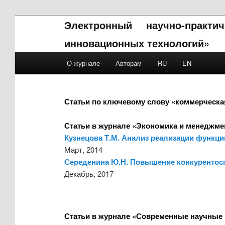
Электронный научно-практ
инновационных технологий»
Main menu
О журнале
Авторам
RU
EN
Skip to primary content
Skip to secondary content
Статьи по ключевому слову «коммерческа
Статьи в журнале «Экономика и менеджме
Кузнецова Т.М. Анализ реализации функци
Март, 2014
Середенина Ю.Н. Повышение конкурентосп
Декабрь, 2017
Статьи в журнале «Современные научные 