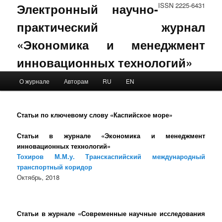
Электронный научно-
ISSN 2225-6431
практический журнал
«Экономика и менеджмент
инновационных технологий»
Main menu
О журнале
Авторам
RU
EN
Skip to primary content
Skip to secondary content
Статьи по ключевому слову «Каспийское море»
Статьи в журнале «Экономика и менеджмент
инновационных технологий»
Тохиров М.М.у. Транскаспийский международный
транспортный коридор
Октябрь, 2018
Статьи в журнале «Современные научные исследования