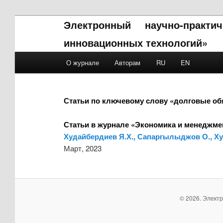
Электронный научно-практ
инновационных технологий»
Main menu
О журнале
Авторам
RU
EN
Skip to primary content
Skip to secondary content
Статьи по ключевому слову «долговые об
Статьи в журнале «Экономика и менеджме
Худайбердиев Я.Х., Сапаргылыджов О., Ху
Март, 2023
© 2026. Элект