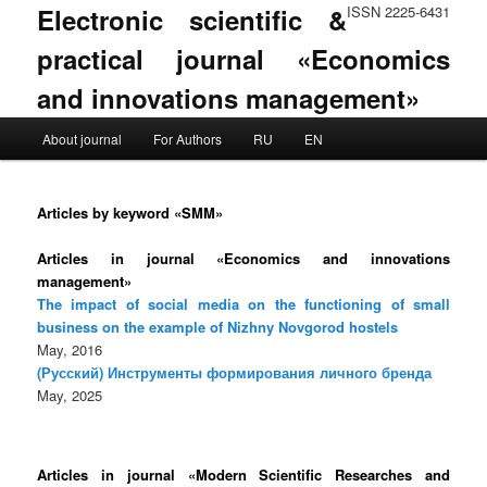
Electronic scientific &
ISSN 2225-6431
practical journal «Economics
and innovations management»
Main menu
About journal
For Authors
RU
EN
Skip to primary content
Skip to secondary content
Articles by keyword «SMM»
Articles in journal «Economics and innovations
management»
The impact of social media on the functioning of small
business on the example of Nizhny Novgorod hostels
May, 2016
(Русский) Инструменты формирования личного бренда
May, 2025
Articles in journal «Modern Scientific Researches and