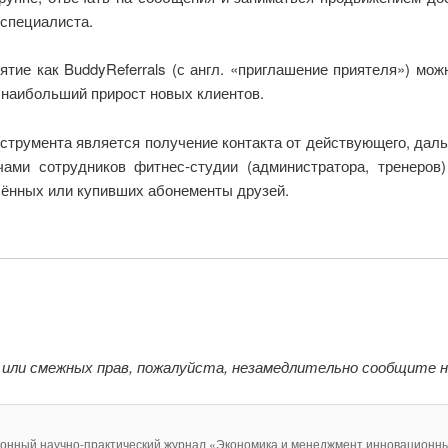
специалиста.
иятие как BuddyReferrals (с англ. «приглашение приятеля») м
 наибольший прирост новых клиентов.
нструмента является получение контакта от действующего, дал
чами сотрудников фитнес-студии (администратора, тренеров
шённых или купивших абонементы друзей.
 или смежных прав, пожалуйста, незамедлительно сообщите 
ронный научно-практический журнал «Экономика и менеджмент инновационны