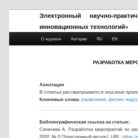
Электронный научно-практ
инновационных технологий»
Main menu
О журнале
Авторам
RU
EN
Skip to primary content
Skip to secondary content
РАЗРАБОТКА МЕР
Аннотация
В статье рассматривается описание проек
Ключевые слова:
управление
,
фитнес-индус
Библиографическая ссылка на статью:
Сипачева А. Разработка мероприятий по ра
2022. № 2 [Электронный ресурс]. URL:
https:/