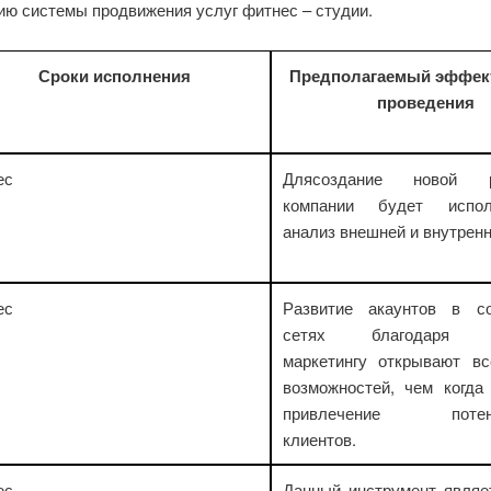
ию системы продвижения услуг фитнес – студии.
Сроки исполнения
Предполагаемый эффект
проведения
ес
Длясоздание новой р
компании будет исполь
анализ внешней и внутрен
ес
Развитие акаунтов в с
сетях благодаря ин
маркетингу открывают в
возможностей, чем когда
привлечение потенц
клиентов.
ес
Данный инструмент являе