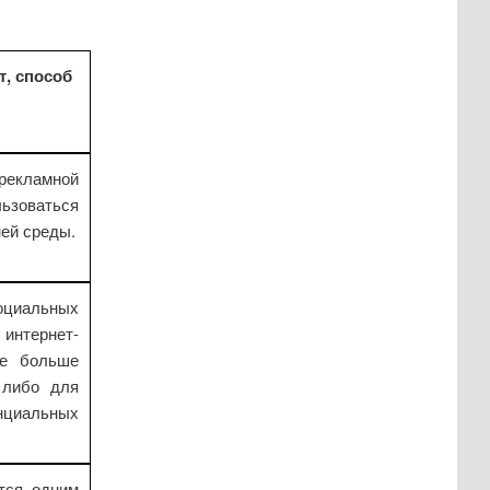
, способ
екламной
зоваться
ней среды.
оциальных
тернет-
се больше
 либо для
иальных
тся одним