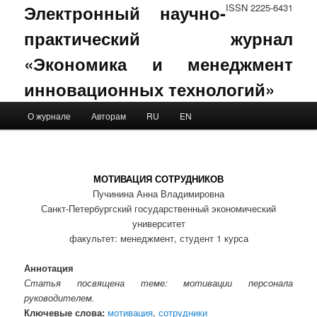
Электронный научно-
ISSN 2225-6431
практический журнал
«Экономика и менеджмент
инновационных технологий»
Main menu
О журнале
Авторам
RU
EN
Skip to primary content
Skip to secondary content
МОТИВАЦИЯ СОТРУДНИКОВ
Пучинина Анна Владимировна
Санкт-Петербургский государственный экономический
университет
факультет: менеджмент, студент 1 курса
Аннотация
Статья посвящена теме: мотивации персонала
руководителем.
Ключевые слова:
мотивация
,
сотрудники