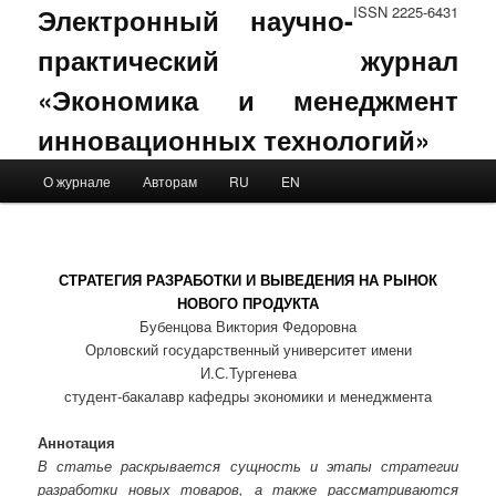
Электронный научно-
ISSN 2225-6431
практический журнал
«Экономика и менеджмент
инновационных технологий»
Main menu
О журнале
Авторам
RU
EN
Skip to primary content
Skip to secondary content
СТРАТЕГИЯ РАЗРАБОТКИ И ВЫВЕДЕНИЯ НА РЫНОК
НОВОГО ПРОДУКТА
Бубенцова Виктория Федоровна
Орловский государственный университет имени
И.С.Тургенева
студент-бакалавр кафедры экономики и менеджмента
Аннотация
В статье раскрывается сущность и этапы стратегии
разработки новых товаров, а также рассматриваются