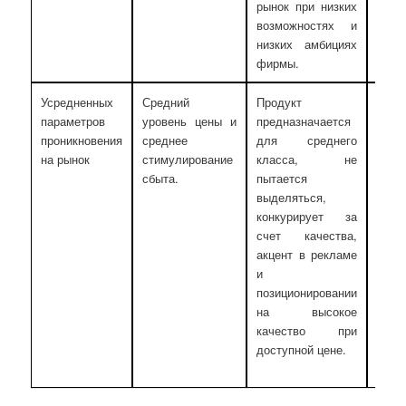
рынок при низких
на в
возможностях и
низких амбициях
фирмы.
Усредненных
Средний
Продукт
Преи
параметров
уровень цены и
предназначается
на
проникновения
среднее
для среднего
необ
на рынок
стимулирование
класса, не
тов
сбыта.
пытается
ори
выделяться,
поку
конкурирует за
кот
счет качества,
реа
акцент в рекламе
кач
и
цен
позиционировании
дост
на высокое
осве
качество при
име
доступной цене.
пред
това