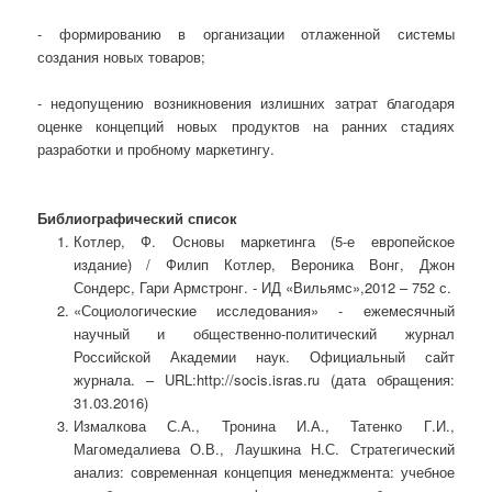
- формированию в организации отлаженной системы
создания новых товаров;
- недопущению возникновения излишних затрат благодаря
оценке концепций новых продуктов на ранних стадиях
разработки и пробному маркетингу.
Библиографический список
Котлер, Ф. Основы маркетинга (5-е европейское
издание) / Филип Котлер, Вероника Вонг, Джон
Сондерс, Гари Армстронг. - ИД «Вильямс»,2012 – 752 с.
«Социологические исследования» - ежемесячный
научный и общественно-политический журнал
Российской Академии наук. Официальный сайт
журнала. – URL:http://socis.isras.ru (дата обращения:
31.03.2016)
Измалкова С.А., Тронина И.А., Татенко Г.И.,
Магомедалиева О.В., Лаушкина Н.С. Стратегический
анализ: современная концепция менеджмента: учебное