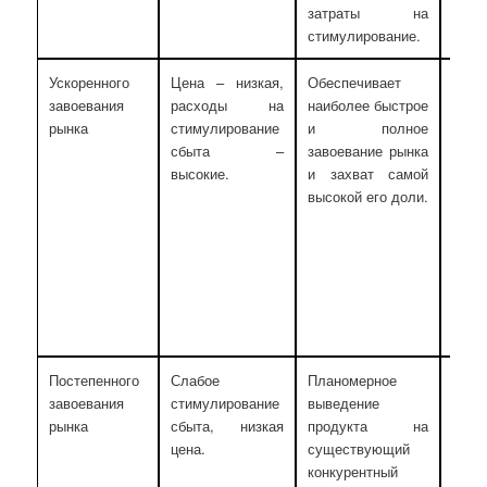
затраты на
опо
стимулирование.
убеж
Ускоренного
Цена – низкая,
Обеспечивает
Рын
завоевания
расходы на
наиболее быстрое
поку
рынка
стимулирование
и полное
чувс
сбыта –
завоевание рынка
цене
высокие.
и захват самой
това
высокой его доли.
конк
опас
тем
бол
про
бог
фирм
Постепенного
Слабое
Планомерное
Огра
завоевания
стимулирование
выведение
фи
рынка
сбыта, низкая
продукта на
позв
цена.
существующий
расх
конкурентный
бол