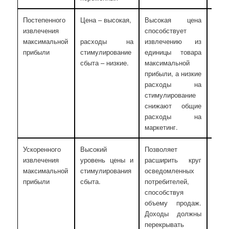
Постепенного
Цена – высокая,
Высокая цена
Небо
извлечения
способствует
раз
максимальной
извлечению из
осве
расходы на
прибыли
единицы товара
пок
стимулирование
максимальной
тов
сбыта – низкие.
прибыли, а низкие
гото
расходы на
плат
стимулирование
Небо
снижают общие
коли
расходы на
конк
маркетинг.
Ускоренного
Высокий
Позволяет
Рын
извлечения
уровень цены и
расширить круг
осн
максимальной
стимулирования
осведомленных
поку
прибыли
сбыта.
потребителей,
име
способствуя
пред
объему продаж.
то
Доходы должны
необ
перекрывать
п