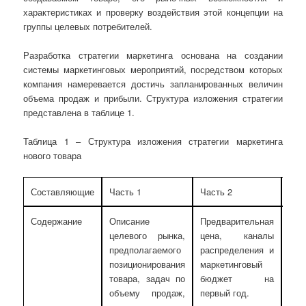
характеристиках и проверку воздействия этой концепции на
группы целевых потребителей.
Разработка стратегии маркетинга основана на создании
системы маркетинговых мероприятий, посредством которых
компания намеревается достичь запланированных величин
объема продаж и прибыли. Структура изложения стратегии
представлена в таблице 1.
Таблица 1 – Структура изложения стратегии маркетинга
нового товара
Составляющие
Часть 1
Часть 2
Час
Содержание
Описание
Предварительная
Пер
целевого рынка,
цена, каналы
ц
предполагаемого
распределения и
пок
позиционирования
маркетинговый
с
товара, задач по
бюджет на
при
объему продаж,
первый год.
опи