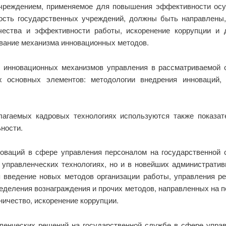
учреждением, применяемое для повышения эффективности осу
ость государственных учреждений, должны быть направлены,
ачества и эффективности работы, искоренение коррупции и 
ование механизма инновационных методов.
 инновационных механизмов управления в рассматриваемой 
х основных элементов: методологии внедрения инноваций,
лагаемых кадровых технологиях используются также показа
ности.
новаций в сфере управления персоналом на государственной
управленческих технологиях, но и в новейших административ
я введение новых методов организации работы, управления ре
ределения вознаграждения и прочих методов, направленных на 
ичество, искоренение коррупции.
енческих решений на государственной службе в сфере управ