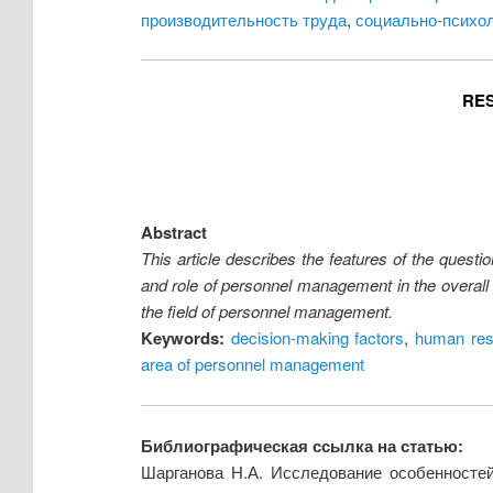
производительность труда
,
социально-психо
RES
Abstract
This article describes the features of the ques
and role of personnel management in the overall 
the field of personnel management.
Keywords:
decision-making factors
,
human re
area of personnel management
Библиографическая ссылка на статью:
Шарганова Н.А. Исследование особенносте