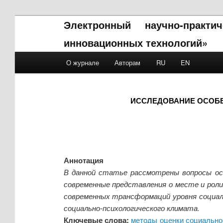
Электронный научно-практ
инновационных технологий»
Main menu
О журнале
Авторам
RU
EN
Skip to primary content
Skip to secondary content
ИССЛЕДОВАНИЕ ОСОБЕ
Аннотация
В данной статье рассмотрены вопросы ос
современные представления о месте и роли
современных трансформаций уровня социал
социально-психологического климата.
Ключевые слова:
методы оценки социально