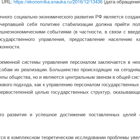
. URL:
https://ekonomika.snauka.ru/2016/12/13436
(дата обращения:
ного социально-экономического развития РФ является созда
счерпавшей себя политике стабилизации должна прийти по
ешнеэкономическими событиями (в частности, в связи с введ
осударственного управления, предоставление населению к
конности.
ременной системы управления персоналом заключается в не
обам их реализации. Большинство происходящих на сегодня
лы общества, но и являются центральным звеном в общей сис
вого подхода, как к управлению персоналом государственных 
 первостепенной целью государственных структур, оказывающ
ого развития и успешное достижение поставленных целей о
тся в комплексном теоретическом исследовании проблемы увел