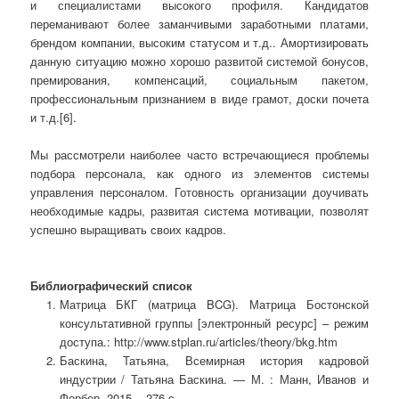
и специалистами высокого профиля. Кандидатов
переманивают более заманчивыми заработными платами,
брендом компании, высоким статусом и т.д.. Амортизировать
данную ситуацию можно хорошо развитой системой бонусов,
премирования, компенсаций, социальным пакетом,
профессиональным признанием в виде грамот, доски почета
и т.д.[6].
Мы рассмотрели наиболее часто встречающиеся проблемы
подбора персонала, как одного из элементов системы
управления персоналом. Готовность организации доучивать
необходимые кадры, развитая система мотивации, позволят
успешно выращивать своих кадров.
Библиографический список
Матрица БКГ (матрица BCG). Матрица Бостонской
консультативной группы [электронный ресурс] – режим
доступа.: http://www.stplan.ru/articles/theory/bkg.htm
Баскина, Татьяна, Всемирная история кадровой
индустрии / Татьяна Баскина. — М. : Манн, Иванов и
Фербер, 2015. - 276 с.