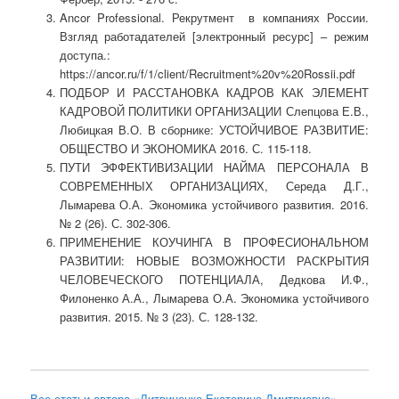
Ancor Professional. Рекрутмент в компаниях России.
Взгляд работадателей [электронный ресурс] – режим
доступа.:
https://ancor.ru/f/1/client/Recruitment%20v%20Rossii.pdf
ПОДБОР И РАССТАНОВКА КАДРОВ КАК ЭЛЕМЕНТ
КАДРОВОЙ ПОЛИТИКИ ОРГАНИЗАЦИИ Слепцова Е.В.,
Любицкая В.О. В сборнике: УСТОЙЧИВОЕ РАЗВИТИЕ:
ОБЩЕСТВО И ЭКОНОМИКА 2016. С. 115-118.
ПУТИ ЭФФЕКТИВИЗАЦИИ НАЙМА ПЕРСОНАЛА В
СОВРЕМЕННЫХ ОРГАНИЗАЦИЯХ, Середа Д.Г.,
Лымарева О.А. Экономика устойчивого развития. 2016.
№ 2 (26). С. 302-306.
ПРИМЕНЕНИЕ КОУЧИНГА В ПРОФЕСИОНАЛЬНОМ
РАЗВИТИИ: НОВЫЕ ВОЗМОЖНОСТИ РАСКРЫТИЯ
ЧЕЛОВЕЧЕСКОГО ПОТЕНЦИАЛА, Дедкова И.Ф.,
Филоненко А.А., Лымарева О.А. Экономика устойчивого
развития. 2015. № 3 (23). С. 128-132.
Все статьи автора «Литвиненко Екатерина Дмитриевна»