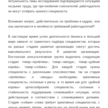
Актуальность темы исследования подтверждается ситуацией
на рынке труда, где при изобилии соискателей, работодатели
не могут отобрать нужного специалиста.
Возникает вопрос, действительно ли проблема в кадрах, или
она заключается в негибкости требований работодателей?
В настоящее время успех деятельности бизнеса в большей
мере зависит от грамотного подбора специалистов, которые
на разных стадиях развития организации смогут достичь
максимального результата. В развитии организации
Бостонская консультативная группа выделила следующие
стадии: товар-«проблема», товар-«звезда», товар-«дойная
корова», товар-«собака». Для каждой стадии нужны
специалисты с различными способностями, так на стадии
«проблемы» и «звезды» необходимы креативные
специалисты, склонные к риску, в то время как для «дойной
коровы» целесообразнее специалисты, склонные к
стабильности, поддержанию сложившейся ситуации, четко
действующие в соответствии с сложившимися догмами.
Стадия «собаки» снова требует креативных специалистов, с
целью оживить бизнес, вывести его на другой рынок или же