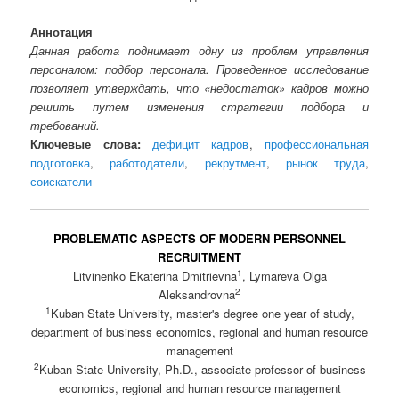
Аннотация
Данная работа поднимает одну из проблем управления
персоналом: подбор персонала. Проведенное исследование
позволяет утверждать, что «недостаток» кадров можно
решить путем изменения стратегии подбора и
требований.
Ключевые слова:
дефицит кадров
,
профессиональная
подготовка
,
работодатели
,
рекрутмент
,
рынок труда
,
соискатели
PROBLEMATIC ASPECTS OF MODERN PERSONNEL
RECRUITMENT
1
Litvinenko Ekaterina Dmitrievna
, Lymareva Olga
2
Aleksandrovna
1
Kuban State University, master's degree one year of study,
department of business economics, regional and human resource
management
2
Kuban State University, Ph.D., associate professor of business
economics, regional and human resource management