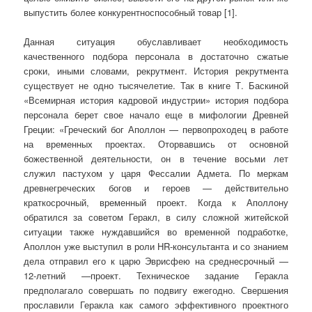
выпустить более конкурентноспособный товар [1].
Данная ситуация обуславливает необходимость
качественного подбора персонала в достаточно сжатые
сроки, иными словами, рекрутмент. История рекрутмента
существует не одно тысячелетие. Так в книге Т. Баскиной
«Всемирная история кадровой индустрии» история подбора
персонала берет свое начало еще в мифологии Древней
Греции: «Греческий бог Аполлон — первопроходец в работе
на временных проектах. Оторвавшись от основной
божественной деятельности, он в течение восьми лет
служил пастухом у царя Фессалии Адмета. По меркам
древнегреческих богов и героев — действительно
краткосрочный, временный проект. Когда к Аполлону
обратился за советом Геракл, в силу сложной житейской
ситуации также нуждавшийся во временной подработке,
Аполлон уже выступил в роли HR-консультанта и со знанием
дела отправил его к царю Эврисфею на среднесрочный —
12-летний —проект. Техническое задание Геракла
предполагало совершать по подвигу ежегодно. Свершения
прославили Геракла как самого эффективного проектного