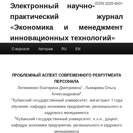
Электронный научно-
ISSN 2225-6431
практический журнал
«Экономика и менеджмент
инновационных технологий»
Main menu
О журнале
Авторам
RU
EN
Skip to primary content
Skip to secondary content
ПРОБЛЕМНЫЙ АСПЕКТ СОВРЕМЕННОГО РЕКРУТМЕНТА
ПЕРСОНАЛА
1
Литвиненко Екатерина Дмитриевна
, Лымарева Ольга
2
Александровна
1
Кубанский государственный университет, магистрант 1 года
обучения, кафедра экономики предприятия, регионального и
кадрового менеджмента
2
Кубанский государственный университет, к.э.н., доцент,
кафедра экономики предприятия, регионального и кадрового
менеджмента