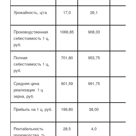
Урожайность, ц/га
17,0
26,1
26,
Производственная
1066,85
908,33
623,
себестоимость 1 ц,
руб.
Полная
701,80
953,75
654,
себестоимость 1 ц,
руб.
Средняя цена
901,59
991,75
991,
реализации 1 ц
зерна, руб.
Прибыль на 1 ц, руб.
199,80
38,00
336,
Рентабельность
28,5
4,0
51,
производства, %