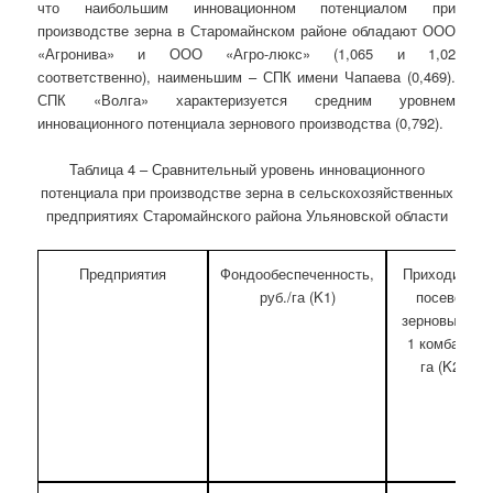
что наибольшим инновационном потенциалом при
производстве зерна в Старомайнском районе обладают ООО
«Агронива» и ООО «Агро-люкс» (1,065 и 1,02
соответственно), наименьшим – СПК имени Чапаева (0,469).
СПК «Волга» характеризуется средним уровнем
инновационного потенциала зернового производства (0,792).
Таблица 4 – Сравнительный уровень инновационного
потенциала при производстве зерна в сельскохозяйственных
предприятиях Старомайнского района Ульяновской области
Предприятия
Фондообеспеченность,
Приходится
руб./га (K1)
посевов
зерновых на
1 комбайн,
га (K2)