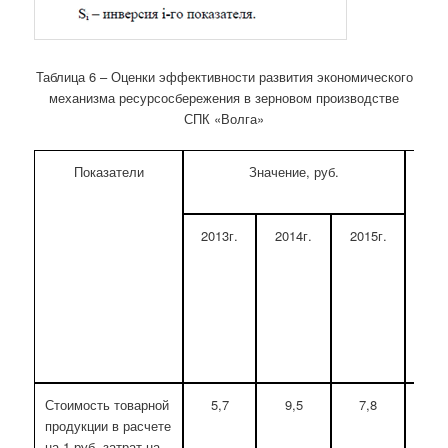
Таблица 6 – Оценки эффективности развития экономического
механизма ресурсосбережения в зерновом производстве
СПК «Волга»
Показатели
Значение, руб.
2015
в %
2013
2013г.
2014г.
2015г.
Стоимость товарной
5,7
9,5
7,8
136
продукции в расчете
на 1 руб. затрат на