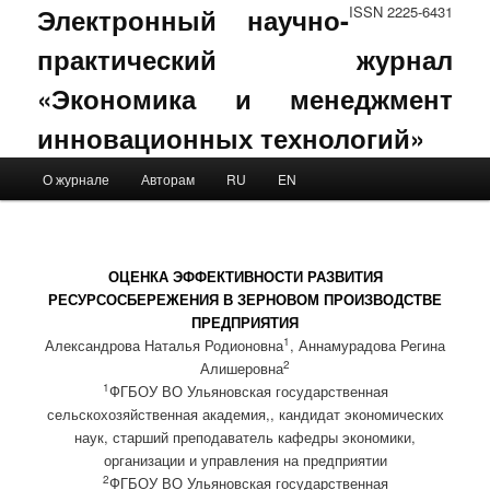
Электронный научно-
ISSN 2225-6431
практический журнал
«Экономика и менеджмент
инновационных технологий»
Main menu
О журнале
Авторам
RU
EN
Skip to primary content
Skip to secondary content
ОЦЕНКА ЭФФЕКТИВНОСТИ РАЗВИТИЯ
РЕСУРСОСБЕРЕЖЕНИЯ В ЗЕРНОВОМ ПРОИЗВОДСТВЕ
ПРЕДПРИЯТИЯ
1
Александрова Наталья Родионовна
, Аннамурадова Регина
2
Алишеровна
1
ФГБОУ ВО Ульяновская государственная
сельскохозяйственная академия,, кандидат экономических
наук, старший преподаватель кафедры экономики,
организации и управления на предприятии
2
ФГБОУ ВО Ульяновская государственная