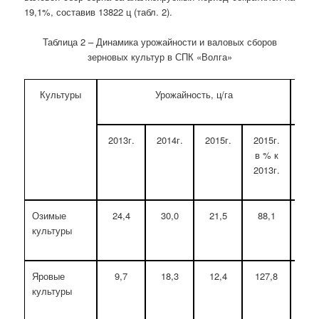
19,1%, составив 13822 ц (табл. 2).
Таблица 2 – Динамика урожайности и валовых сборов
зерновых культур в СПК «Волга»
Культуры
Урожайность, ц/га
2013г.
2014г.
2015г.
2015г.
201
в % к
2013г.
Озимые
24,4
30,0
21,5
88,1
138
культуры
Яровые
9,7
18,3
12,4
127,8
31
культуры