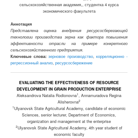
сельскохозяйственная академия,, студентка 4 курса
экономического факультета
Аннотация
Представлена оценка внедрения ресурсосберегающей
технологии производства зерна как фактора повышения
эффективности отрасли на примере конкретного
сельскохозяйственного предприятия.
Ключевые слова:
зерновое производство
,
корреляционно -
регрессионный анализ
,
ресурсосбережение
EVALUATING THE EFFECTIVENESS OF RESOURCE
DEVELOPMENT IN GRAIN PRODUCTION ENTERPRISE
1
Aleksandrova Natalia Rodionovna
, Annamuradova Regina
2
Alisherovna
1
Ulyanovsk State Agricultural Academy, candidate of economic
Sciences, senior lecturer, Department of Economics,
organization and management at the enterprise
2
Ulyanovsk State Agricultural Academy, 4th year student of
economic faculty