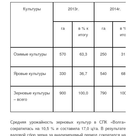
Культуры
2013г.
2014г.
га
в % к
га
в % к
итогу
итогу
Озимые культуры
570
63,3
250
31,7
Яровые культуры
330
36,7
540
68,3
Зерновые культуры
900
100,0
790
100,0
– всего
Средняя урожайность зерновых культур в СПК «Волга»
сократилась на 10,5 % и составила 17,0 ц/га. В результате
валовой сбор зерна за анализируемый период сократился на