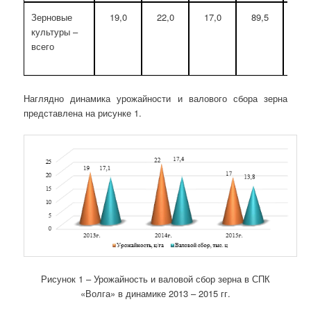
Зерновые
19,0
22,0
17,0
89,5
170
культуры –
всего
Наглядно динамика урожайности и валового сбора зерна
представлена на рисунке 1.
Рисунок 1 – Урожайность и валовой сбор зерна в СПК
«Волга» в динамике 2013 – 2015 гг.