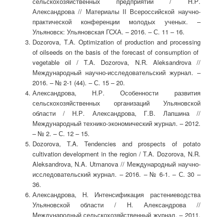
сельскохозяйственных предприятий / Н.Р.
Александрова // Материалы II Всероссийской научно-
практической конференции молодых ученых. –
Ульяновск: Ульяновская ГСХА. – 2016. – С. 11 – 16.
Dozorova, T.A. Optimization of production and processing
of oilseeds on the basis of the forecast of consumption of
vegetable oil / T.A. Dozorova, N.R. Aleksandrova //
Международный научно-исследовательский журнал. –
2016. – № 2-1 (44). – С. 15 – 20.
Александрова, Н.Р. Особенности развития
сельскохозяйственных организаций Ульяновской
области / Н.Р. Александрова, Г.В. Лапшина //
Международный технико-экономический журнал. – 2012.
– № 2. – С. 12 – 15.
Dozorova, T.A. Tendencies and prospects of potato
cultivation development in the region / T.A. Dozorova, N.R.
Aleksandrova, N.A. Utmanova // Международный научно-
исследовательский журнал. – 2016. – № 6-1. – С. 30 –
36.
Александрова, Н. Интенсификация растениеводства
Ульяновской области / Н. Александрова //
Международный сельскохозяйственный журнал. – 2011.