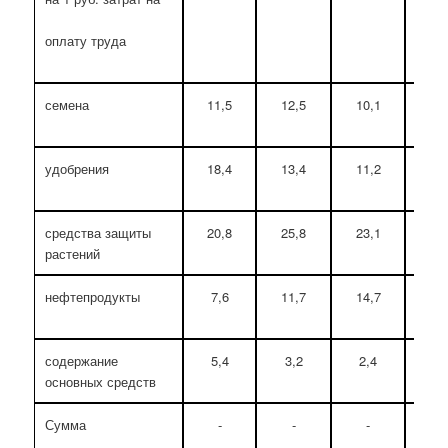
оплату труда
семена
11,5
12,5
10,1
87,
удобрения
18,4
13,4
11,2
60,
средства защиты
20,8
25,8
23,1
111
растений
нефтепродукты
7,6
11,7
14,7
193
содержание
5,4
3,2
2,4
44,
основных средств
Сумма
-
-
-
-