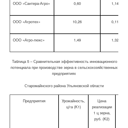
ООО «Сантера-Агро»
0,60
1,14
ООО «Агротех»
10,26
0,11
ООО «Агро-люкс»
1,49
1,32
Таблица 5 – Сравнительная эффективность инновационного
потенциала при производстве зерна в сельскохозяйственных
предприятиях
Старомайнского района Ульяновской области
Предприятия
Урожайность,
Цена
П
ц/га (K1)
реализации
себе
1 ц зерна,
1 ц з
руб. (K2)