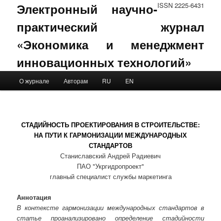
Электронный научно-
ISSN 2225-6431
практический журнал
«Экономика и менеджмент
инновационных технологий»
Main menu
О журнале
Авторам
RU
EN
Skip to primary content
Skip to secondary content
СТАДИЙНОСТЬ ПРОЕКТИРОВАНИЯ В СТРОИТЕЛЬСТВЕ:
НА ПУТИ К ГАРМОНИЗАЦИИ МЕЖДУНАРОДНЫХ
СТАНДАРТОВ
Станиславский Андрей Радиевич
ПАО "Укргидропроект"
главный специалист службы маркетинга
Аннотация
В контексте гармонизации международных стандартов в
статье проанализировано определение стадийности