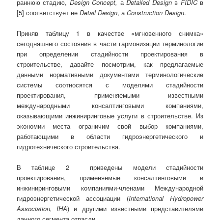
раннюю стадию,
Design
Concept
,
а
Detailed
Design
в
FIDIC
в
[5] соответствует не
Detail
Design
, а
Construction
Design
.
Приняв таблицу 1 в качестве «мгновенного снимка»
сегодняшнего состояния в части гармонизации терминологии
при определении стадийности проектирования в
строительстве, давайте посмотрим, как предлагаемые
данными нормативными документами терминологические
системы соотносятся с моделями стадийности
проектирования, применяемыми известными
международными консалтинговыми компаниями,
оказывающими инжиниринговые услуги в строительстве. Из
экономии места ограничим свой выбор компаниями,
работающими в области гидроэнергетического и
гидротехнического строительства.
В таблице 2 приведены модели стадийности
проектирования, применяемые консалтинговыми и
инжиниринговыми компаниями-членами Международной
гидроэнергетической ассоциации (
International
Hydropower
Association
,
IHA
) и другими известными представителями
данного сегмента отрасли.