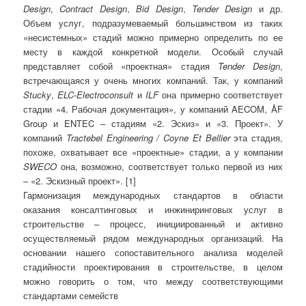
Design
,
Contract Design
,
Bid Design
,
Tender Design
и др.
Объем услуг, подразумеваемый большинством из таких
«несистемных» стадий можно примерно определить по ее
месту в каждой конкретной модели. Особый случай
представляет собой «проектная» стадия
Tender Design
,
встречающаяся у очень многих компаний. Так, у компаний
Stucky
,
ELC-Electroconsult
и
ILF
она примерно соответствует
стадии «4. Рабочая документация», у компаний AECOM, ÅF
Group и ENTEC – стадиям «2. Эскиз» и «3. Проект». У
компаний
Tractebel
Engineering / Coyne Et Bellier
эта стадия,
похоже, охватывает все «проектные» стадии, а у компании
SWECO
она, возможно, соответствует только первой из них
– «2. Эскизный проект». [1]
Гармонизация международных стандартов в области
оказания консалтинговых и инжиниринговых услуг в
строительстве – процесс, инициированный и активно
осуществляемый рядом международных организаций. На
основании нашего сопоставительного анализа моделей
стадийности проектирования в строительстве, в целом
можно говорить о том, что между соответствующими
стандартами семейств