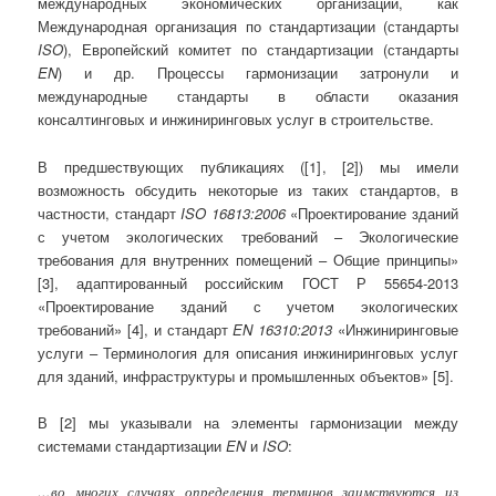
международных экономических организаций, как
Международная организация по стандартизации (стандарты
ISO
), Европейский комитет по стандартизации (стандарты
EN
) и др. Процессы гармонизации затронули и
международные стандарты в области оказания
консалтинговых и инжиниринговых услуг в строительстве.
В предшествующих публикациях ([1], [2]) мы имели
возможность обсудить некоторые из таких стандартов, в
частности, стандарт
ISO 16813:2006
«Проектирование зданий
с учетом экологических требований – Экологические
требования для внутренних помещений – Общие принципы»
[3], адаптированный российским ГОСТ Р 55654-2013
«Проектирование зданий с учетом экологических
требований» [4], и стандарт
EN 16310:2013
«Инжиниринговые
услуги – Терминология для описания инжиниринговых услуг
для зданий, инфраструктуры и промышленных объектов» [5].
В [2] мы указывали на элементы гармонизации между
системами стандартизации
EN
и
ISO
:
…во многих случаях определения терминов заимствуются из