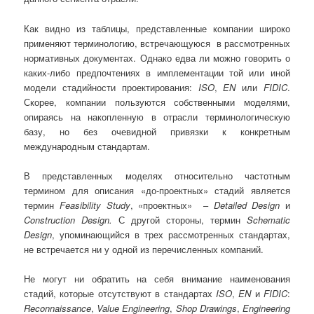
Как видно из таблицы, представленные компании широко
применяют терминологию, встречающуюся в рассмотренных
нормативных документах. Однако едва ли можно говорить о
каких-либо предпочтениях в имплементации той или иной
модели стадийности проектирования:
ISO
,
EN
или
FIDIC
.
Скорее, компании пользуются собственными моделями,
опираясь на накопленную в отрасли терминологическую
базу, но без очевидной привязки к конкретным
международным стандартам.
В представленных моделях относительно частотным
термином для описания «до-проектных» стадий является
термин
Feasibility
Study
, «проектных» –
Detailed
Design
и
Construction
Design.
С другой стороны, термин
Schematic
Design
, упоминающийся в трех рассмотренных стандартах,
не встречается ни у одной из перечисленных компаний.
Не могут ни обратить на себя внимание наименования
стадий, которые отсутствуют в стандартах
ISO
,
EN
и
FIDIC
:
Reconnaissance
,
Value Engineering
,
Shop Drawings
,
Engineering