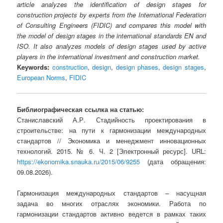
article analyzes the identification of design stages for
construction projects by experts from the International Federation
of Consulting Engineers (FIDIC) and compares this model with
the model of design stages in the international standards EN and
ISO. It also analyzes models of design stages used by active
players in the international investment and construction market.
Keywords:
construction
,
design
,
design phases
,
design stages
,
European Norms
,
FIDIC
Библиографическая ссылка на статью:
Станиславский А.Р. Стадийность проектирования в
строительстве: на пути к гармонизации международных
стандартов // Экономика и менеджмент инновационных
технологий. 2015. № 6. Ч. 2 [Электронный ресурс]. URL:
https://ekonomika.snauka.ru/2015/06/9255
(дата обращения:
09.08.2026).
Гармонизация международных стандартов – насущная
задача во многих отраслях экономики. Работа по
гармонизации стандартов активно ведется в рамках таких