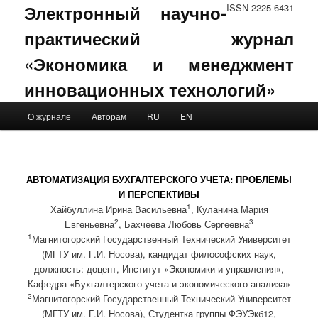
Электронный научно-
ISSN 2225-6431
практический журнал
«Экономика и менеджмент
инновационных технологий»
Main menu
О журнале
Авторам
RU
EN
Skip to primary content
Skip to secondary content
АВТОМАТИЗАЦИЯ БУХГАЛТЕРСКОГО УЧЕТА: ПРОБЛЕМЫ
И ПЕРСПЕКТИВЫ
1
Хайбуллина Ирина Васильевна
, Куланина Мария
2
3
Евгеньевна
, Бахчеева Любовь Сергеевна
1
Магнитогорский Государственный Технический Университет
(МГТУ им. Г.И. Носова), кандидат философских наук,
должность: доцент, Институт «Экономики и управления»,
Кафедра «Бухгалтерского учета и экономического анализа»
2
Магнитогорский Государственный Технический Университет
(МГТУ им. Г.И. Носова), Студентка группы ФЭУЭкб12,