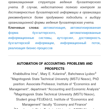
организационная структура ведения бухгалтерского
учета. В случае, недостаточно полного контроля за
достоверностью бухгалтерской информации в организации
рекомендуется более продуманно подходить к выбору
организационной формы ведения бухгалтерского учета.
Ключевые слова:
автоматизация
,
автоматизированная
форма бухгалтерского
,
автоматизированные
информационные системы
,
аутсорсинг
,
достоверность
бухгалтерской информации
,
информационный поток
,
реализация бизнес-процессов
AUTOMATION OF ACCOUNTING: PROBLEMS AND
PROSPECTS
1
2
3
Khabibullina Irina
, Mary E. Kulanina
, Bahcheeva Lyubov
1
Magnitogorsk State Technical University (MSTU Nosov), PhD
position: Associate Professor, Institute of "Economics and
Management", department "Accounting and Economic Analysis"
2
Magnitogorsk State Technical University (MSTU Nosov),
Student group FEUEkb12, Institute of "Economics and
Management" faculty "Economy and Finance"
3