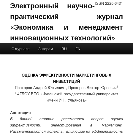
Электронный научно-
ISSN 2225-6431
практический журнал
«Экономика и менеджмент
инновационных технологий»
Main menu
О журнале
Авторам
RU
EN
Skip to primary content
Skip to secondary content
ОЦЕНКА ЭФФЕКТИВНОСТИ МАРКЕТИНГОВЫХ
ИНВЕСТИЦИЙ
1
1
Прохоров Андрей Юрьевич
, Прохоров Виктор Юрьевич
1
ФГБОУ ВПО «Чувашский государственный университет
имени И.Н. Ульянова»
Аннотация
В данной статье рассмотрен вопрос оценки
эффективности инвестирования в маркетинг.
Рассматриваются аспекты, влияющие на эффективность