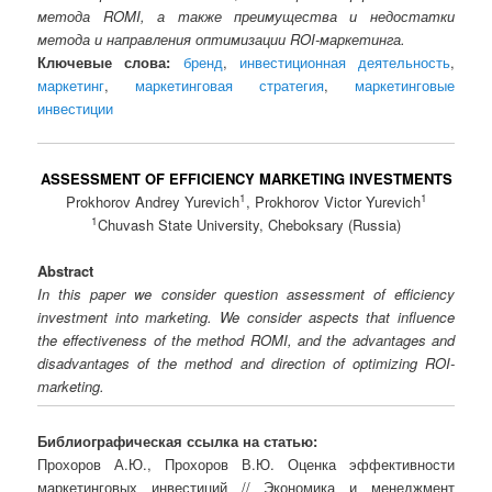
метода ROMI, а также преимущества и недостатки
метода и направления оптимизации ROI-маркетинга.
Ключевые слова:
бренд
,
инвестиционная деятельность
,
маркетинг
,
маркетинговая стратегия
,
маркетинговые
инвестиции
ASSESSMENT OF EFFICIENCY MARKETING INVESTMENTS
1
1
Prokhorov Andrey Yurevich
, Prokhorov Victor Yurevich
1
Chuvash State University, Cheboksary (Russia)
Abstract
In this paper we consider question assessment of efficiency
investment into marketing. We consider aspects that influence
the effectiveness of the method ROMI, and the advantages and
disadvantages of the method and direction of optimizing ROI-
marketing.
Библиографическая ссылка на статью:
Прохоров А.Ю., Прохоров В.Ю. Оценка эффективности
маркетинговых инвестиций // Экономика и менеджмент