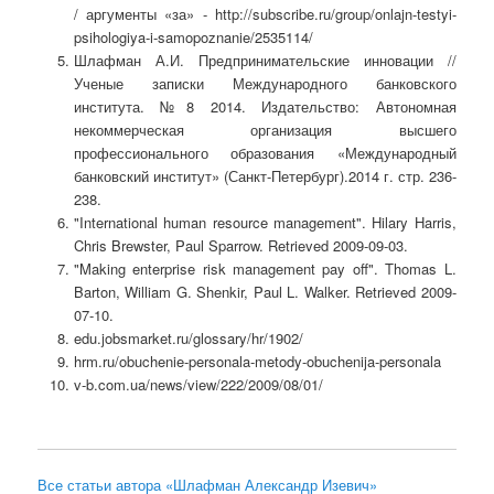
/ аргументы «за» - http://subscribe.ru/group/onlajn-testyi-
psihologiya-i-samopoznanie/2535114/
Шлафман А.И. Предпринимательские инновации //
Ученые записки Международного банковского
института. №8 2014. Издательство: Автономная
некоммерческая организация высшего
профессионального образования «Международный
банковский институт» (Санкт-Петербург).2014 г. стр. 236-
238.
"International human resource management". Hilary Harris,
Chris Brewster, Paul Sparrow. Retrieved 2009-09-03.
"Making enterprise risk management pay off". Thomas L.
Barton, William G. Shenkir, Paul L. Walker. Retrieved 2009-
07-10.
edu.jobsmarket.ru/glossary/hr/1902/
hrm.ru/obuchenie-personala-metody-obuchenija-personala
v-b.com.ua/news/view/222/2009/08/01/
Все статьи автора «Шлафман Александр Изевич»