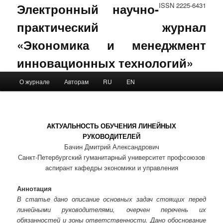
Электронный научно-
ISSN 2225-6431
практический журнал
«Экономика и менеджмент
инновационных технологий»
Main menu
О журнале
Авторам
RU
EN
Skip to primary content
Skip to secondary content
АКТУАЛЬНОСТЬ ОБУЧЕНИЯ ЛИНЕЙНЫХ
РУКОВОДИТЕЛЕЙ
Бачин Дмитрий Александрович
Санкт-Петербургский гуманитарный университет профсоюзов
аспирант кафедры экономики и управления
Аннотация
В статье дано описание основных задач стоящих перед
линейными руководителями, очерчен перечень их
обязанностей и зоны ответственности. Дано обоснование