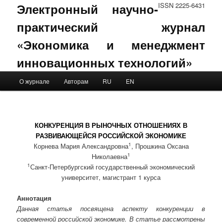
Электронный научно-
ISSN 2225-6431
практический журнал
«Экономика и менеджмент
инновационных технологий»
Main menu
О журнале
Авторам
RU
EN
Skip to primary content
Skip to secondary content
КОНКУРЕНЦИЯ В РЫНОЧНЫХ ОТНОШЕНИЯХ В
РАЗВИВАЮЩЕЙСЯ РОССИЙСКОЙ ЭКОНОМИКЕ
1
Корнева Мария Александровна
, Прошкина Оксана
1
Николаевна
1
Санкт-Петербургский государственный экономический
университет, магистрант 1 курса
Аннотация
Данная статья посвящена аспекту конкуренции в
современной российской экономике. В статье рассмотрены