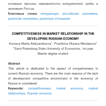
основные причины неразвитости конкурентной среды в
экономике России.
Ключевые слова:
конкуренция
,
российская экономика
,
рыночная экономика
,
рыночные отношения
COMPETITIVENESS IN MARKET RELATIONSHIP IN THE
DEVELOPING RUSSIAN ECONOMY
1
1
Korneva Mariia Aleksandrovna
, Proshkina Oksana Nikolaevna
1
Saint-Petersburg State University of Economics, 1st-year
Master degree student
Abstract
This article is dedicated to the aspect of competiveness in
current Russian economy. There are the main reasons of the lack
of development competitive environment in the economy of
Russia is considered.
Keywords:
competitiveness
,
market economy
,
market
relationships
,
Russian economy