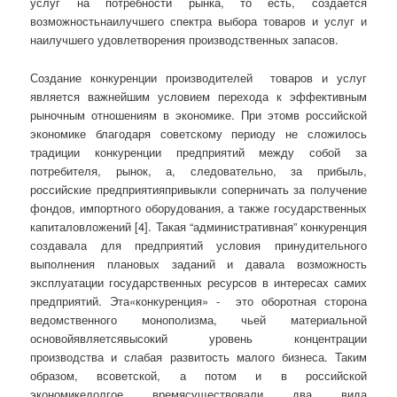
услуг на потребности рынка, то есть, создается
возможностьнаилучшего спектра выбора товаров и услуг и
наилучшего удовлетворения производственных запасов.
Создание конкуренции производителей товаров и услуг
является важнейшим условием перехода к эффективным
рыночным отношениям в экономике. При этомв российской
экономике благодаря советскому периоду не сложилось
традиции конкуренции предприятий между собой за
потребителя, рынок, а, следовательно, за прибыль,
российские предприятияпривыкли соперничать за получение
фондов, импортного оборудования, а также государственных
капиталовложений [4]. Такая “административная” конкуренция
создавала для предприятий условия принудительного
выполнения плановых заданий и давала возможность
эксплуатации государственных ресурсов в интересах самих
предприятий. Эта«конкуренция» - это оборотная сторона
ведомственного монополизма, чьей материальной
основойявляетсявысокий уровень концентрации
производства и слабая развитость малого бизнеса. Таким
образом, всоветской, а потом и в российской
экономикедолгое времясуществовали два вида