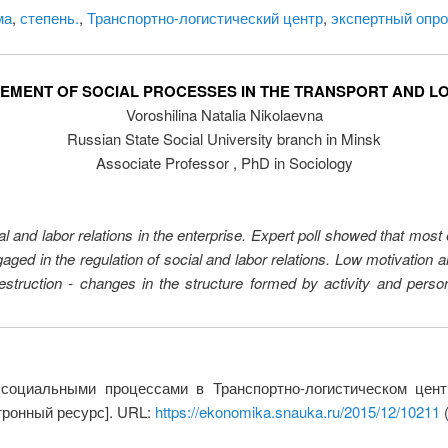
ма
,
степень.
,
Транспортно-логистический центр
,
экспертный опро
EMENT OF SOCIAL PROCESSES IN THE TRANSPORT AND LOG
Voroshilina Natalia Nikolaevna
Russian State Social University branch in Minsk
Associate Professor , PhD in Sociology
al and labor relations in the enterprise. Expert poll showed that most
ed in the regulation of social and labor relations. Low motivation a
 destruction - changes in the structure formed by activity and pers
оциальными процессами в Транспортно-логистическом цент
тронный ресурс]. URL:
https://ekonomika.snauka.ru/2015/12/10211
(