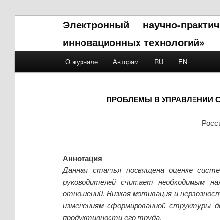
Электронный научно-практ
инновационных технологий»
Main menu
О журнале
Авторам
RU
EN
Skip to primary content
Skip to secondary content
ПРОБЛЕМЫ В УПРАВЛЕНИИ С
Росс
Аннотация
Данная статья посвящена оценке систе
руководителей считает необходимым нал
отношений. Низкая мотивация и нервозност
изменениям сформированной структуры д
продуктивности его труда.