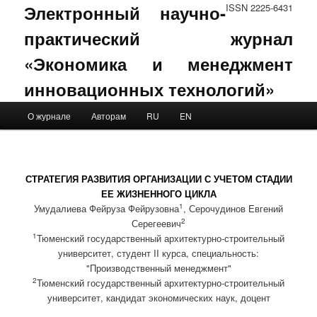
Электронный научно-
ISSN 2225-6431
практический журнал
«Экономика и менеджмент
инновационных технологий»
Main menu
О журнале
Авторам
RU
EN
Skip to primary content
Skip to secondary content
СТРАТЕГИЯ РАЗВИТИЯ ОРГАНИЗАЦИИ С УЧЕТОМ СТАДИИ
ЕЕ ЖИЗНЕННОГО ЦИКЛА
1
Умудалиева Фейруза Фейрузовна
, Серочудинов Евгений
2
Серегеевич
1
Тюменский государственный архитектурно-строительный
университет, студент II курса, специальность:
"Производственный менеджмент"
2
Тюменский государственный архитектурно-строительный
университет, кандидат экономических наук, доцент