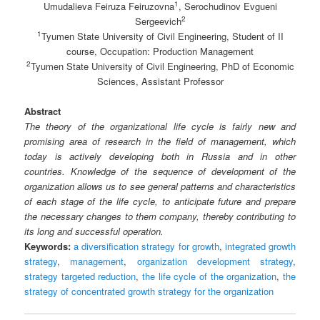
1
Umudalieva Feiruza Feiruzovna
, Serochudinov Evgueni
2
Sergeevich
1
Tyumen State University of Civil Engineering, Student of II
course, Occupation: Production Management
2
Tyumen State University of Civil Engineering, PhD of Economic
Sciences, Assistant Professor
Abstract
The theory of the organizational life cycle is fairly new and
promising area of research in the field of management, which
today is actively developing both in Russia and in other
countries. Knowledge of the sequence of development of the
organization allows us to see general patterns and characteristics
of each stage of the life cycle, to anticipate future and prepare
the necessary changes to them company, thereby contributing to
its long and successful operation.
Keywords:
a diversification strategy for growth
,
integrated growth
strategy
,
management
,
organization development strategy
,
strategy targeted reduction
,
the life cycle of the organization
,
the
strategy of concentrated growth strategy for the organization