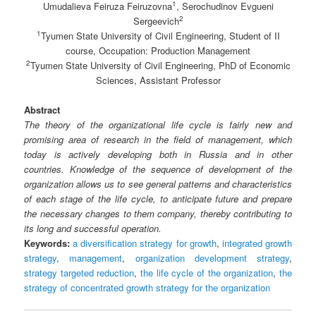
1
Umudalieva Feiruza Feiruzovna
, Serochudinov Evgueni
2
Sergeevich
1
Tyumen State University of Civil Engineering, Student of II
course, Occupation: Production Management
2
Tyumen State University of Civil Engineering, PhD of Economic
Sciences, Assistant Professor
Abstract
The theory of the organizational life cycle is fairly new and
promising area of research in the field of management, which
today is actively developing both in Russia and in other
countries. Knowledge of the sequence of development of the
organization allows us to see general patterns and characteristics
of each stage of the life cycle, to anticipate future and prepare
the necessary changes to them company, thereby contributing to
its long and successful operation.
Keywords:
a diversification strategy for growth
,
integrated growth
strategy
,
management
,
organization development strategy
,
strategy targeted reduction
,
the life cycle of the organization
,
the
strategy of concentrated growth strategy for the organization