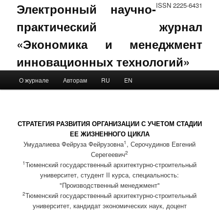
Электронный научно-
ISSN 2225-6431
практический журнал
«Экономика и менеджмент
инновационных технологий»
Main menu
О журнале
Авторам
RU
EN
Skip to primary content
Skip to secondary content
СТРАТЕГИЯ РАЗВИТИЯ ОРГАНИЗАЦИИ С УЧЕТОМ СТАДИИ
ЕЕ ЖИЗНЕННОГО ЦИКЛА
1
Умудалиева Фейруза Фейрузовна
, Серочудинов Евгений
2
Серегеевич
1
Тюменский государственный архитектурно-строительный
университет, студент II курса, специальность:
"Производственный менеджмент"
2
Тюменский государственный архитектурно-строительный
университет, кандидат экономических наук, доцент