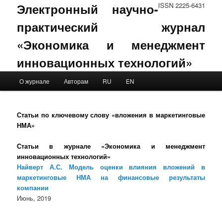
Электронный научно-
ISSN 2225-6431
практический журнал
«Экономика и менеджмент
инновационных технологий»
Main menu
О журнале
Авторам
RU
EN
Skip to primary content
Skip to secondary content
Статьи по ключевому слову «вложения в маркетинговые
НМА»
Статьи в журнале «Экономика и менеджмент
инновационных технологий»
Найверт А.С. Модель оценки влияния вложений в
маркетинговые НМА на финансовые результаты
компании
Июнь, 2019