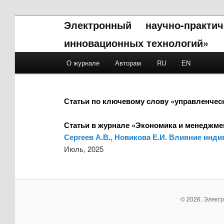
Электронный научно-практ
инновационных технологий»
Main menu
О журнале
Авторам
RU
EN
Skip to primary content
Skip to secondary content
Статьи по ключевому слову «управленчес
Статьи в журнале «Экономика и менеджме
Сергеев А.В., Новикова Е.И. Влияние инд
Июль, 2025
© 2026. Элект