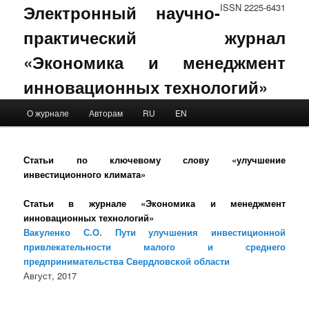
Электронный научно-
ISSN 2225-6431
практический журнал
«Экономика и менеджмент
инновационных технологий»
Main menu
О журнале
Авторам
RU
EN
Skip to primary content
Skip to secondary content
Статьи по ключевому слову «улучшение
инвестиционного климата»
Статьи в журнале «Экономика и менеджмент
инновационных технологий»
Вакуленко С.О. Пути улучшения инвестиционной
привлекательности малого и среднего
предпринимательства Свердловской области
Август, 2017