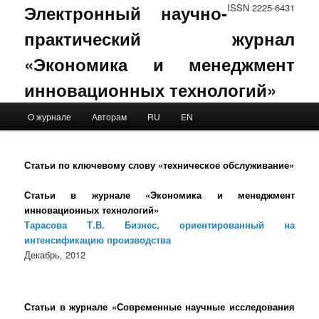
Электронный научно-
ISSN 2225-6431
практический журнал
«Экономика и менеджмент
инновационных технологий»
Main menu
О журнале
Авторам
RU
EN
Skip to primary content
Skip to secondary content
Статьи по ключевому слову «техническое обслуживание»
Статьи в журнале «Экономика и менеджмент
инновационных технологий»
Тарасова Т.В. Бизнес, ориентированный на
интенсификацию производства
Декабрь, 2012
Статьи в журнале «Современные научные исследования