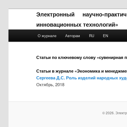
Электронный научно-практ
инновационных технологий»
Main menu
О журнале
Авторам
RU
EN
Skip to primary content
Skip to secondary content
Статьи по ключевому слову «сувенирная 
Статьи в журнале «Экономика и менеджме
Сергеева Д.С. Роль изделий народных х
Октябрь, 2018
© 2026. Элект