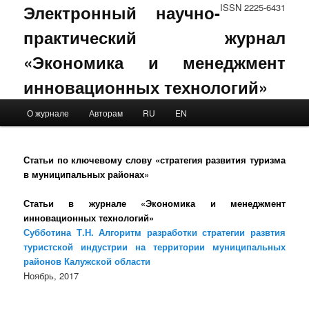
Электронный научно-
ISSN 2225-6431
практический журнал
«Экономика и менеджмент
инновационных технологий»
Main menu
О журнале
Авторам
RU
EN
Skip to primary content
Skip to secondary content
Статьи по ключевому слову «стратегия развития туризма
в муниципальных районах»
Статьи в журнале «Экономика и менеджмент
инновационных технологий»
Субботина Т.Н. Алгоритм разработки стратегии развтия
туристской индустрии на территории муниципальных
районов Калужской области
Ноябрь, 2017