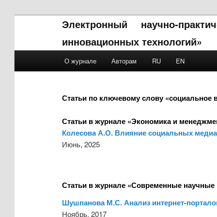
Электронный научно-практ
инновационных технологий»
Main menu
О журнале
Авторам
RU
EN
Skip to primary content
Skip to secondary content
Статьи по ключевому слову «социальное 
Статьи в журнале «Экономика и менеджме
Колесова А.О. Влияние социальных медиа
Июнь, 2025
Статьи в журнале «Современные научные 
Шушпанова М.С. Анализ интернет-портало
Ноябрь, 2017