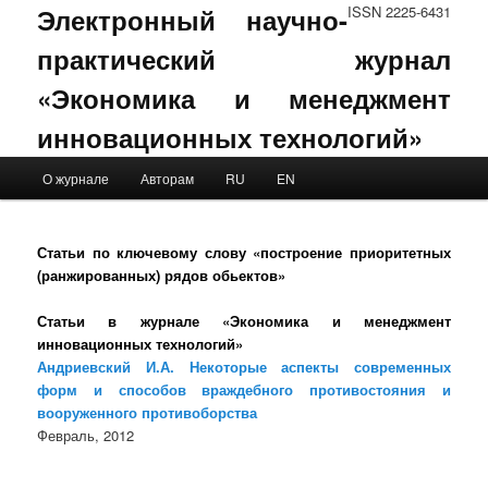
Электронный научно-
ISSN 2225-6431
практический журнал
«Экономика и менеджмент
инновационных технологий»
Main menu
О журнале
Авторам
RU
EN
Skip to primary content
Skip to secondary content
Статьи по ключевому слову «построение приоритетных
(ранжированных) рядов обьектов»
Статьи в журнале «Экономика и менеджмент
инновационных технологий»
Андриевский И.А. Некоторые аспекты современных
форм и способов враждебного противостояния и
вооруженного противоборства
Февраль, 2012