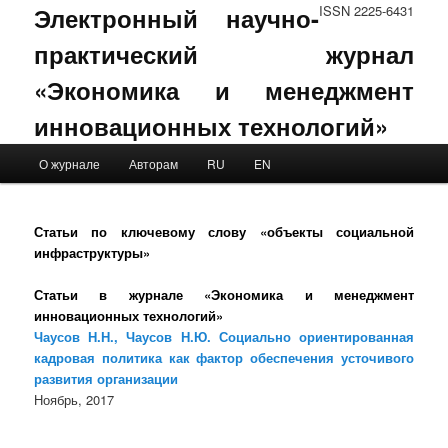
Электронный научно-
ISSN 2225-6431
практический журнал
«Экономика и менеджмент
инновационных технологий»
Main menu
О журнале
Авторам
RU
EN
Skip to primary content
Skip to secondary content
Статьи по ключевому слову «объекты социальной
инфраструктуры»
Статьи в журнале «Экономика и менеджмент
инновационных технологий»
Чаусов Н.Н., Чаусов Н.Ю. Социально ориентированная
кадровая политика как фактор обеспечения усточивого
развития организации
Ноябрь, 2017