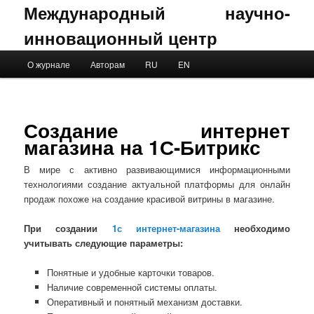
Международный научно-
инновационный центр
Main menu
О журнале
Авторам
RU
EN
Skip to primary content
Skip to secondary content
Создание интернет
магазина на 1С-Битрикс
В мире с активно развивающимися информационными
технологиями создание актуальной платформы для онлайн
продаж похоже на создание красивой витрины в магазине.
При создании
1с интернет-магазина
необходимо
учитывать следующие параметры:
Понятные и удобные карточки товаров.
Наличие современной системы оплаты.
Оперативный и понятный механизм доставки.