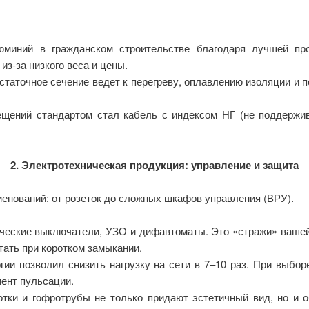
миний в гражданском строительстве благодаря лучшей про
з-за низкого веса и цены.
статочное сечение ведет к перегреву, оплавлению изоляции и 
ещений стандартом стал кабель с индексом НГ (не поддержи
2. Электротехническая продукция: управление и защита
енований: от розеток до сложных шкафов управления (ВРУ).
ческие выключатели, УЗО и дифавтоматы. Это «стражи» вашей
тать при коротком замыкании.
гии позволил снизить нагрузку на сети в 7–10 раз. При выбо
иент пульсации.
отки и гофротрубы не только придают эстетичный вид, но и