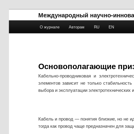
Международный научно-иннова
Main menu
О журнале
Авторам
RU
EN
Skip to primary content
Skip to secondary content
Основополагающие приз
Кабельно-проводниковая и электротехнич
элементов зависит не только стабильность
выбора и эксплуатации электротехнических 
Кабель и провод — понятия близкие, но не и
тогда как провод чаще предназначен для за