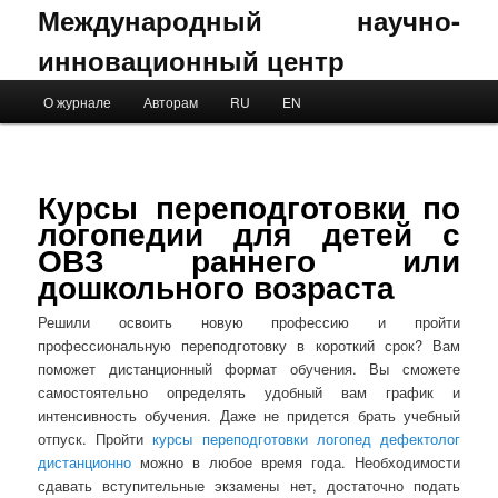
Международный научно-
инновационный центр
Main menu
О журнале
Авторам
RU
EN
Skip to primary content
Skip to secondary content
Курсы переподготовки по
логопедии для детей с
ОВЗ раннего или
дошкольного возраста
Решили освоить новую профессию и пройти
профессиональную переподготовку в короткий срок? Вам
поможет дистанционный формат обучения. Вы сможете
самостоятельно определять удобный вам график и
интенсивность обучения. Даже не придется брать учебный
отпуск. Пройти
курсы переподготовки логопед дефектолог
дистанционно
можно в любое время года. Необходимости
сдавать вступительные экзамены нет, достаточно подать